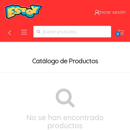
Iniciar sesión
Search for:
0
Filtros
Catálogo de Productos
No se han encontrado
productos