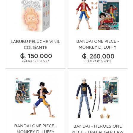
BANDAI ONE PIECE -
LABUBU PELUCHE VINIL
MONKEY D. LUFFY
COLGANTE
RENEWAL
₲. 150.000
₲. 260.000
CÓDIGO: 210-AB-27
CÓDIGO: 057-37008
BANDAI ONE PIECE -
BANDAI - HEROES ONE
MONKEY D. LUFFY
PIECE - TRAFALGAR LAW