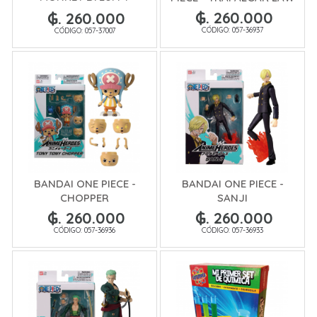
DRESSROSA
₲. 260.000
₲. 260.000
CÓDIGO: 057-36937
CÓDIGO: 057-37007
BANDAI ONE PIECE -
BANDAI ONE PIECE -
CHOPPER
SANJI
₲. 260.000
₲. 260.000
CÓDIGO: 057-36936
CÓDIGO: 057-36933