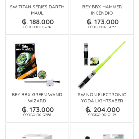
SW TITAN SERIES DARTH
BEY BBX HAMMER
MAUL
INCENDIO
₲. 188.000
₲. 173.000
CÓDIGO: 002-G2687
CÓDIGO: 002-G1752
BEY BBX GREEN WAND
SW NON ELECTRONIC
WIZARD
YODA LIGHTSABER
₲. 173.000
₲. 204.000
CÓDIGO: 002-G1538
CÓDIGO: 002-G1179