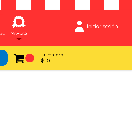
Iniciar sesión
OGO
MARCAS
Tu compra
0
₲. 0