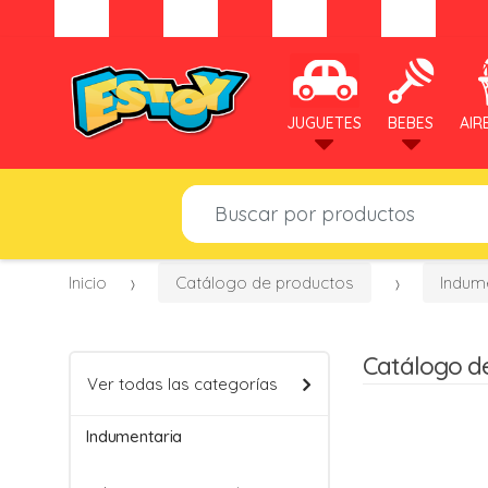
JUGUETES
BEBES
AIR
B
u
s
c
Inicio
Catálogo de productos
Indum
a
r
p
Catálogo d
o
Ver todas las categorías
r
:
Indumentaria