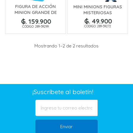
FIGURA DE ACCIÓN
MINI MINIONS FIGURAS
MINION GRANDE DE
MISTERIOSAS
20CM
₲. 49.900
₲. 159.900
CÓDIGO: 289-59272
CÓDIGO: 289-59299
Mostrando 1–2 de 2 resultados
¡Suscríbete al boletín!
Enviar