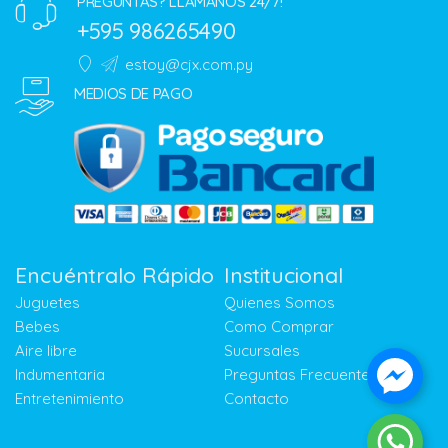
PREGUNTAS? LLAMANOS 24/7!
+595 986265490
estoy@cjx.com.py
MEDIOS DE PAGO
Encuéntralo Rápido
Institucional
Juguetes
Quienes Somos
Bebes
Como Comprar
Aire libre
Sucursales
Indumentaria
Preguntas Frecuentes
Entretenimiento
Contacto