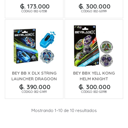
₲. 173.000
₲. 300.000
CÓDIGO: 002-G1538
CÓDIGO: 002-G0199
BEY BB X DLX STRING
BEY BBX YELL KONG
LAUNCHER DRAGOON
HELM KNIGHT
₲. 390.000
₲. 300.000
CÓDIGO: 002-G1491
CÓDIGO: 002-G0198
Mostrando 1–10 de 10 resultados