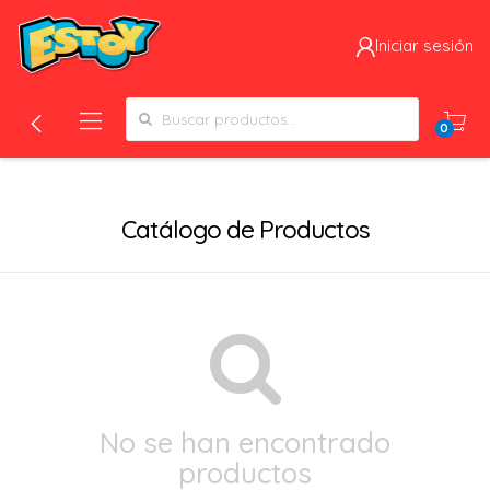
Iniciar sesión
Search for:
0
Filtros
Catálogo de Productos
No se han encontrado
productos