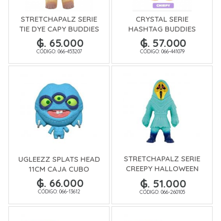
STRETCHAPALZ SERIE
CRYSTAL SERIE
TIE DYE CAPY BUDDIES
HASHTAG BUDDIES
₲. 65.000
₲. 57.000
CÓDIGO: 066-453207
CÓDIGO: 066-441079
STRETCHAPALZ SERIE
UGLEEZZ SPLATS HEAD
CREEPY HALLOWEEN
11CM CAJA CUBO
CREW
₲. 66.000
₲. 51.000
CÓDIGO: 066-13612
CÓDIGO: 066-260105