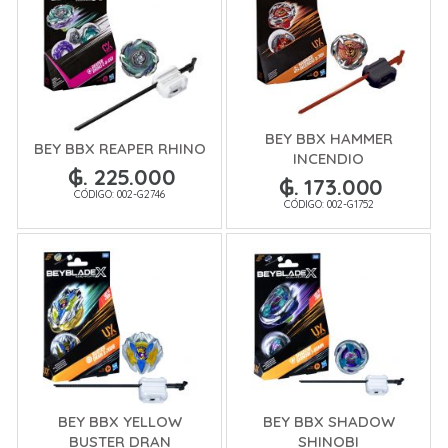
BEY BBX HAMMER
BEY BBX REAPER RHINO
INCENDIO
₲. 225.000
₲. 173.000
CÓDIGO: 002-G2746
CÓDIGO: 002-G1752
BEY BBX YELLOW
BEY BBX SHADOW
BUSTER DRAN
SHINOBI