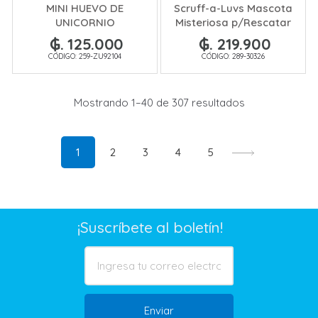
MINI HUEVO DE
Scruff-a-Luvs Mascota
UNICORNIO
Misteriosa p/Rescatar
KITTYCORNS SERIE 3
Rosa
₲. 125.000
₲. 219.900
CÓDIGO: 259-ZU92104
CÓDIGO: 289-30326
Mostrando 1–40 de 307 resultados
1
2
3
4
5
¡Suscríbete al boletín!
Enviar