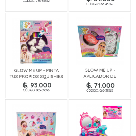
CÓDIGO: 266-65352
CÓDIGO: 065-45269
GLOW ME UP -
GLOW ME UP - PINTA
APLICADOR DE
TUS PROPIOS SQUISHIES
DIAMANTES
₲. 93.000
₲. 71.000
CÓDIGO: 065-39596
CÓDIGO: 065-39565