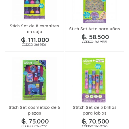
Stich Set de 8 esmaltes
Stich Set Arte para uñas
en caja
₲. 58.500
₲. 111.000
CÓDIGO: 266-95571
CÓDIGO: 266-95564
Stich Set cosmetico de 6
Stitch Set de 5 brillos
piezas
para labios
₲. 75.000
₲. 70.500
CÓDIGO: 266-92556
CÓDIGO: 266-95595