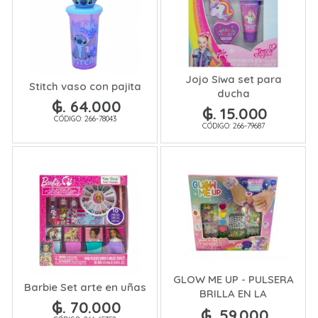
Jojo Siwa set para
Stitch vaso con pajita
ducha
₲. 64.000
₲. 15.000
CÓDIGO: 266-78043
CÓDIGO: 266-79687
GLOW ME UP - PULSERA
Barbie Set arte en uñas
BRILLA EN LA
₲. 70.000
OSCURIDAD
₲. 59.000