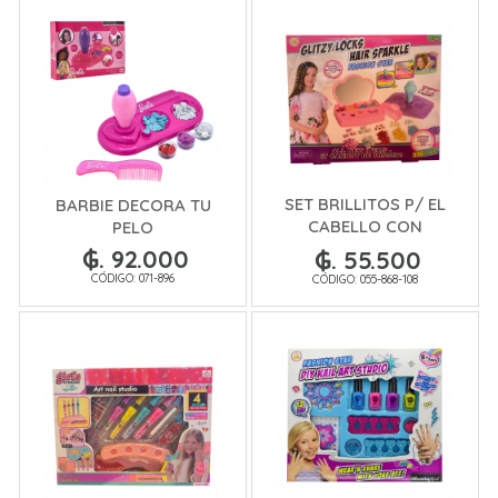
SET BRILLITOS P/ EL
BARBIE DECORA TU
CABELLO CON
PELO
APLICADOR
₲. 92.000
₲. 55.500
CÓDIGO: 071-896
CÓDIGO: 055-868-108