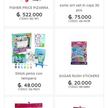
sonic art set in caja 30
FISHER PRICE PIZARRA
pcs
₲. 522.000
₲. 75.000
CÓDIGO: 062-1811
CÓDIGO: 266-44258
Stitsh pinta con
SUGAR RUSH STICKERS
tempera
₲. 20.000
₲. 48.000
CÓDIGO: 060-66804
CÓDIGO: 266-95625