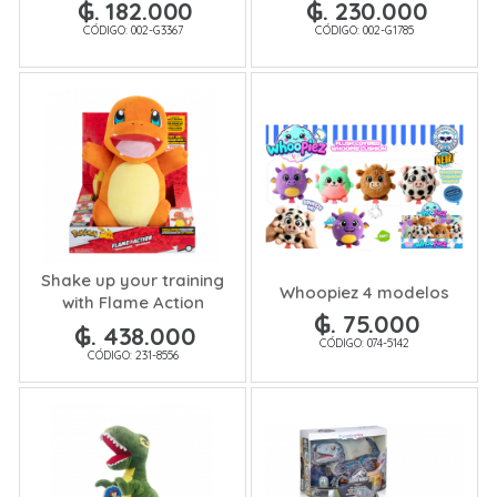
₲. 182.000
₲. 230.000
CÓDIGO: 002-G3367
CÓDIGO: 002-G1785
Shake up your training
Whoopiez 4 modelos
with Flame Action
₲. 75.000
Charmande
₲. 438.000
CÓDIGO: 074-5142
CÓDIGO: 231-8556