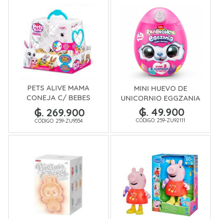
PETS ALIVE MAMA
MINI HUEVO DE
CONEJA C/ BEBES
UNICORNIO EGGZANIA
SORPRESA
₲. 49.900
₲. 269.900
CÓDIGO: 259-ZU92111
CÓDIGO: 259-ZU9554