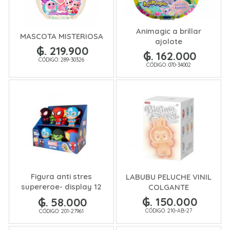
Animagic a brillar
MASCOTA MISTERIOSA
ajolote
₲. 219.900
₲. 162.000
CÓDIGO: 289-30326
CÓDIGO: 070-34002
Figura anti stres
LABUBU PELUCHE VINIL
supereroe- display 12
COLGANTE
pcs- 5MOD
₲. 150.000
₲. 58.000
CÓDIGO: 210-AB-27
CÓDIGO: 201-27961