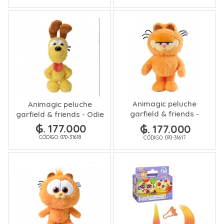
Animagic peluche
Animagic peluche
garfield & friends -
garfield & friends - Odie
Garfield
₲. 177.000
₲. 177.000
CÓDIGO: 070-31618
CÓDIGO: 070-31617