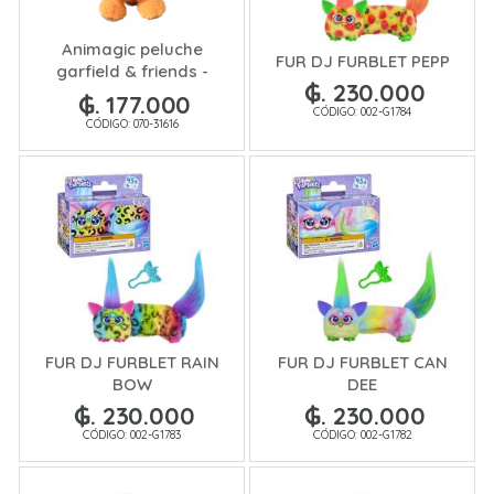
Animagic peluche
FUR DJ FURBLET PEPP
garfield & friends -
₲. 230.000
Baby Garfiel
₲. 177.000
CÓDIGO: 002-G1784
CÓDIGO: 070-31616
FUR DJ FURBLET RAIN
FUR DJ FURBLET CAN
BOW
DEE
₲. 230.000
₲. 230.000
CÓDIGO: 002-G1783
CÓDIGO: 002-G1782