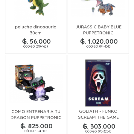
peluche dinosaurio
JURASSIC BABY BLUE
30cm
PUPPETRONIC
₲. 56.000
₲. 1.020.000
CÓDIGO: 210-4629
CÓDIGO: 074-1043
GOLIATH - FUNKO
COMO ENTRENAR A TU
SCREAM THE GAME
DRAGON PUPPETRONIC
(SP/IT)
₲. 825.000
₲. 303.000
CÓDIGO: 074-1001
CÓDIGO: 070-32848