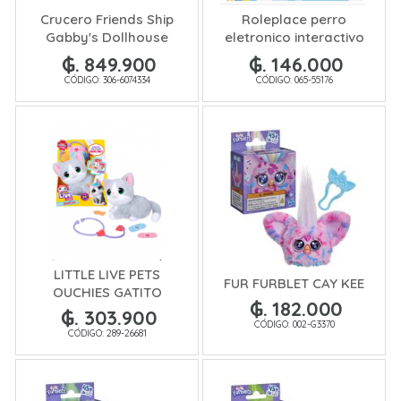
Crucero Friends Ship
Roleplace perro
Gabby's Dollhouse
eletronico interactivo
c/Accesorio
rosado
₲. 849.900
₲. 146.000
CÓDIGO: 306-6074334
CÓDIGO: 065-55176
LITTLE LIVE PETS
FUR FURBLET CAY KEE
OUCHIES GATITO
₲. 182.000
₲. 303.900
CÓDIGO: 002-G3370
CÓDIGO: 289-26681