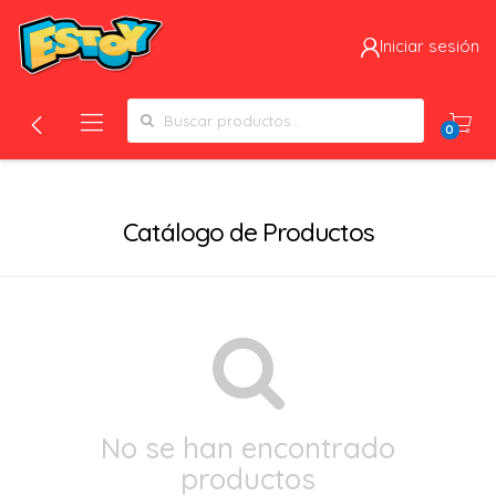
Iniciar sesión
Search for:
0
Filtros
Catálogo de Productos
No se han encontrado
productos