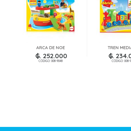
ARCA DE NOE
TREN MED
₲. 252.000
₲. 234.
CÓDIGO: 008-9048
CÓDIGO: 008-