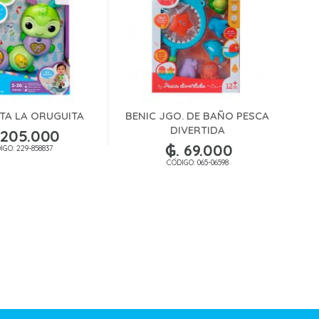
TA LA ORUGUITA
BENIC JGO. DE BAÑO PESCA
BEN
DIVERTIDA
 205.000
₲. 69.000
IGO: 229-858837
CÓDIGO: 065-06598