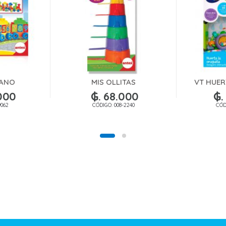
IANO
MIS OLLITAS
VT HUER
000
₲. 68.000
₲.
9062
CÓDIGO: 008-2240
CÓD