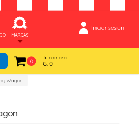
Iniciar sesión
OGO
MARCAS
Tu compra
0
₲. 0
ing Wagon
agon