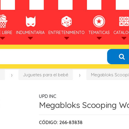
E LIBRE
INDUMENTARIA
ENTRETENIMIENTO
TEMATICAS
CATAL
s
Juguetes para el bebé
Megabloks Scoop
UPD INC
Megabloks Scooping W
CÓDIGO:
266-83838