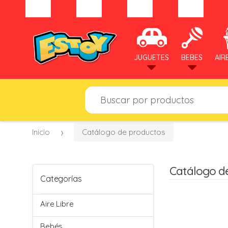
JUGUETES
BEBES
AIR
B
u
s
c
Inicio
Catálogo de productos
a
r
p
Catálogo d
o
Categorías
r
:
Aire Libre
Bebés