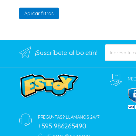
Aplicar filtros
¡Suscríbete al boletín!
MED
PREGUNTAS? LLAMANOS 24/7!
+595 986265490