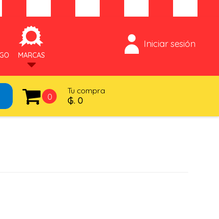
Iniciar sesión
OGO
MARCAS
Tu compra
0
₲. 0