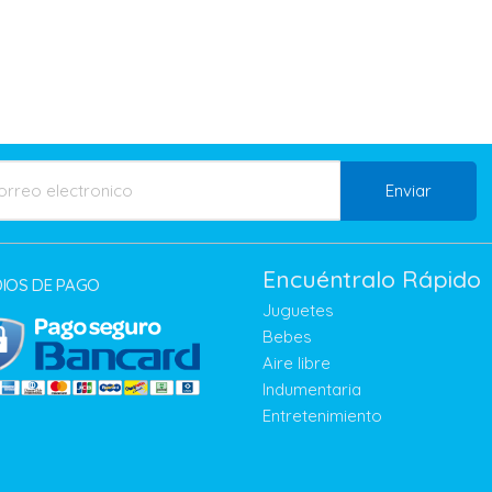
Enviar
Encuéntralo Rápido
IOS DE PAGO
Juguetes
Bebes
Aire libre
Indumentaria
Entretenimiento